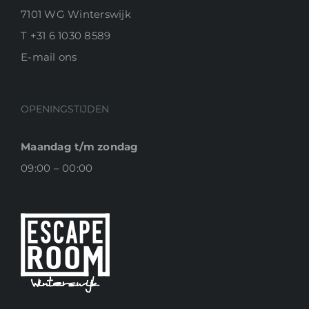
7101 WG Winterswijk
T
+31 6 1030 8589
E-
mail ons
OPENINGSTIJDEN
Maandag t/m zondag
09:00 – 00:00