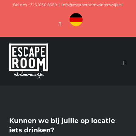
Ga
Bel ons
+31 6 1030 8589
|
info@escaperoomwinterswijk.nl
naar
Custom
inhoud
Facebook
Kunnen we bij jullie op locatie
iets drinken?