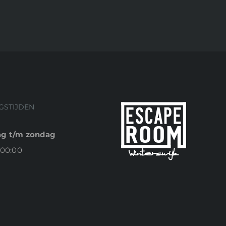
GSTIJDEN
g t/m zondag
 00:00