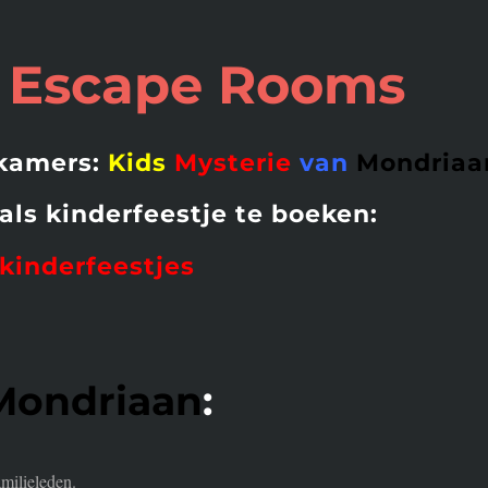
e Escape Rooms
ekamers:
Kids
Mysterie
van
Mondriaa
ls kinderfeestje te boeken:
 kinderfeestjes
Mondriaan
:
milieleden.