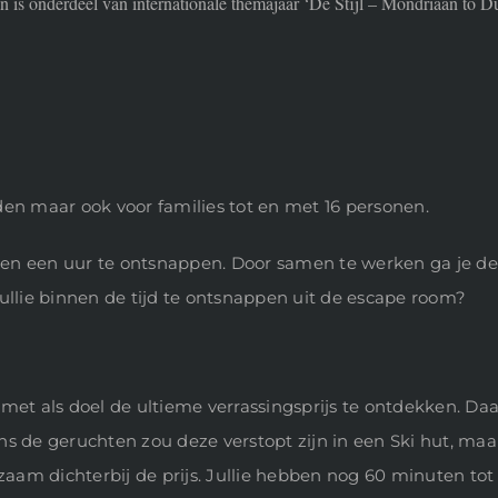
 is onderdeel van internationale themajaar ‘De Stijl – Mondriaan to D
d
den maar ook voor families tot en met 16 personen.
en een uur te ontsnappen. Door samen te werken ga je de 
ullie binnen de tijd te ontsnappen uit de escape room?
 met als doel de ultieme verrassingsprijs te ontdekken. D
gens de geruchten zou deze verstopt zijn in een Ski hut, maa
aam dichterbij de prijs. Jullie hebben nog 60 minuten tot de