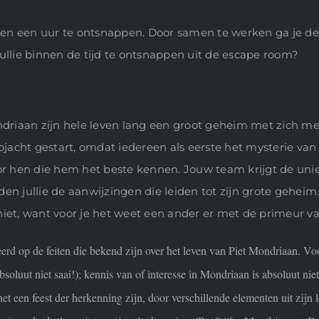
en een uur te ontsnappen. Door samen te werken ga je de 
ullie binnen de tijd te ontsnappen uit de escape room?
riaan zijn hele leven lang een groot geheim met zich me
opjacht gestart, omdat iedereen als eerste het mysterie va
or hen die hem het beste kennen. Jouw team krijgt de unie
n jullie de aanwijzingen die leiden tot zijn grote geheim..
iet, want voor je het weet een ander er met de primeur van
eerd op de feiten die bekend zijn over het leven van Piet Mondriaan. V
luut niet saai!); kennis van of interesse in Mondriaan is absoluut niet
t een feest der herkenning zijn, door verschillende elementen uit zij