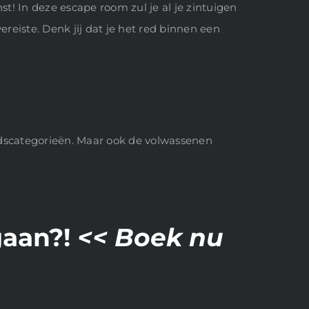
t! In deze escape room zul je al je zintuigen
eiste. Denk jij dat je het red binnen een
tijdscategorieën. Maar ook de volwassenen
gaan?!
<< Boek nu