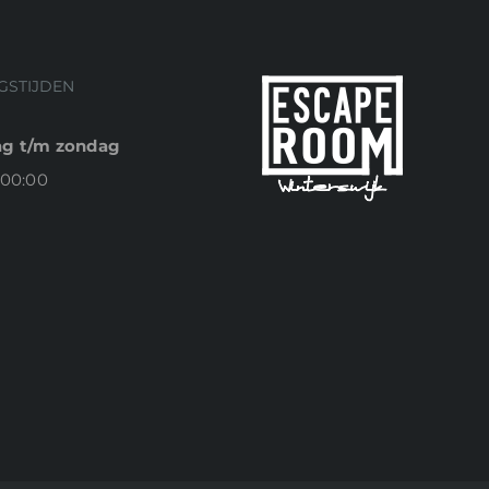
GSTIJDEN
g t/m zondag
 00:00