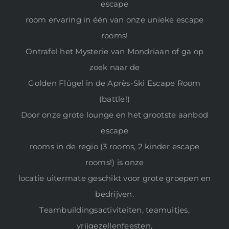
escape
room ervaring in één van onze unieke escape
rooms!
Ontrafel het Mysterie van Mondriaan of ga op
zoek naar de
Golden Flügel in de Après-Ski Escape Room
(battle!)
Door onze grote lounge en het grootste aanbod
escape
rooms in de regio (3 rooms, 2 kinder escape
rooms!) is onze
locatie uitermate geschikt voor grote groepen en
bedrijven.
Teambuildingsactiviteiten, teamuitjes,
vrijgezellenfeesten,