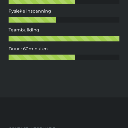
Fysieke inspanning
Teambuilding
Duur :
60minuten