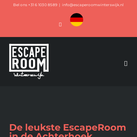
Ga
Bel ons
+31 6 1030 8589
|
info@escaperoomwinterswijk.nl
naar
Custom
inhoud
Facebook
De leukste EscapeRoom
in de Achterhoek