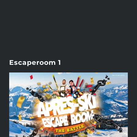
Escaperoom 1