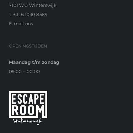
7101 WG Winterswijk
T
+31 6 1030 8589
E-
mail ons
OPENINGSTIJDEN
Maandag t/m zondag
09:00 – 00:00