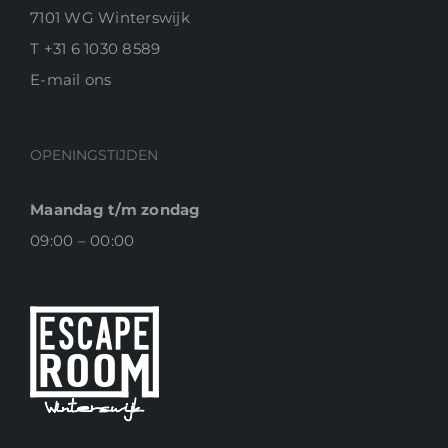
7101 WG Winterswijk
T
+31 6 1030 8589
E-
mail ons
OPENINGSTIJDEN
Maandag t/m zondag
09:00 – 00:00