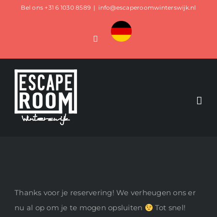
Ga
Bel ons
+31 6 1030 8589
|
info@escaperoomwinterswijk.nl
naar
Custom
inhoud
Facebook
Thanks voor je reservering! We verheugen ons er
nu al op om je te mogen opsluiten
Tot snel!